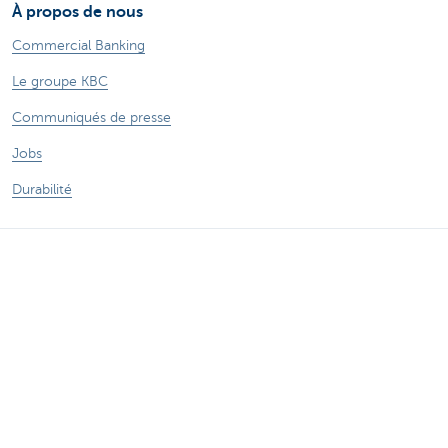
À propos de nous
Commercial Banking
Le groupe KBC
Communiqués de presse
Jobs
Durabilité
Sitemap
Informations légales
A propos de KBC
Jobs
Communiqués de presse
Responsible disclosure