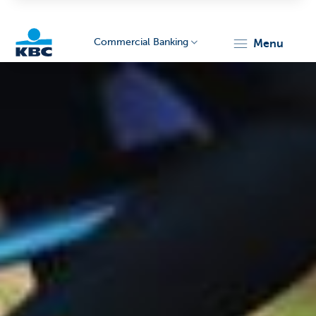
Commercial Banking
menu
KBC
Corporate