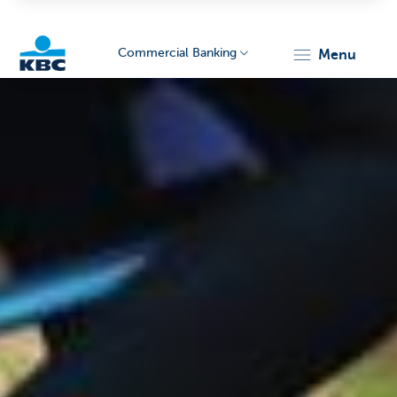
Commercial Banking
menu
KBC
Corporate