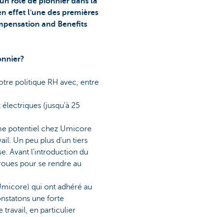
un rôle de pionnier dans la
en effet l'une des premières
Compensation and Benefits
onnier?
notre politique RH avec, entre
 électriques (jusqu'à 25
rme potentiel chez Umicore
il. Un peu plus d'un tiers
e. Avant l'introduction du
roues pour se rendre au
 Umicore) qui ont adhéré au
onstatons une forte
ravail, en particulier