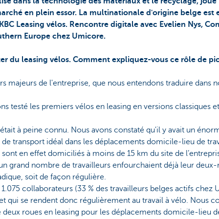
sé dans la technologie des matériaux et le recyclage, joue 
arché en plein essor. La multinationale d'origine belge est 
de KBC Leasing vélos. Rencontre digitale avec Evelien Nys, 
thern Europe chez Umicore.
er du leasing vélos. Comment expliquez-vous ce rôle de pi
liers majeurs de l'entreprise, que nous entendons traduire dans 
s testé les premiers vélos en leasing en versions classiques et
était à peine connu. Nous avons constaté qu'il y avait un éno
de transport idéal dans les déplacements domicile-lieu de trava
sont en effet domiciliés à moins de 15 km du site de l’entrepris
un grand nombre de travailleurs enfourchaient déjà leur deux-
adique, soit de façon régulière.
.075 collaborateurs (33 % des travailleurs belges actifs chez
t qui se rendent donc régulièrement au travail à vélo. Nous c
eux roues en leasing pour les déplacements domicile-lieu de t