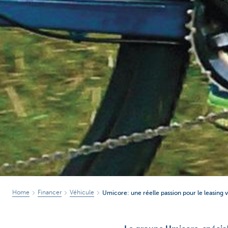
Home
Financer
Véhicule
Umicore: une réelle passion pour le leasing 