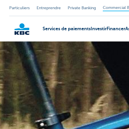
Commercial B
Particuliers
Entreprendre
Private Banking
Services de paiements
Investir
Financer
A
KBC