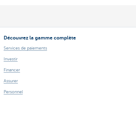
Découvrez la gamme complète
Services de paiements
Investir
Financer
Assurer
Personnel
Mobilité
Des questions?
Trouvez un gestionnaire de relations près de chez vous