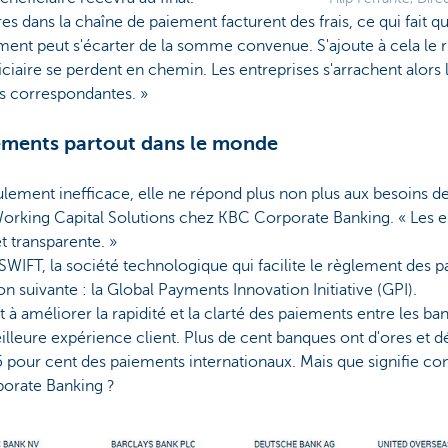
es dans la chaîne de paiement facturent des frais, ce qui fait q
ement peut s'écarter de la somme convenue. S'ajoute à cela le 
ficiaire se perdent en chemin. Les entreprises s'arrachent alors 
s correspondantes. »
iements partout dans le monde
ement inefficace, elle ne répond plus non plus aux besoins de n
king Capital Solutions chez KBC Corporate Banking. « Les ent
t transparente. »
 SWIFT, la société technologique qui facilite le règlement des 
n suivante : la Global Payments Innovation Initiative (GPI).
à améliorer la rapidité et la clarté des paiements entre les ban
eure expérience client. Plus de cent banques ont d'ores et déj
 pour cent des paiements internationaux. Mais que signifie c
porate Banking ?