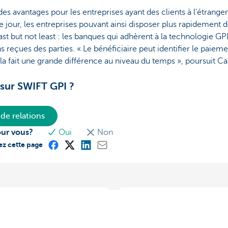
es avantages pour les entreprises ayant des clients à l'étrange
 jour, les entreprises pouvant ainsi disposer plus rapidement de
 last but not least : les banques qui adhèrent à la technologie
ns reçues des parties. « Le bénéficiaire peut identifier le paie
a fait une grande différence au niveau du temps », poursuit 
 sur SWIFT GPI ?
de relations
our vous?
Oui
Non
ez cette page
ffaires aux Pays-Bas
Vos factures valent de l’or
and propose une aide sur
Dans le cadre de la finance