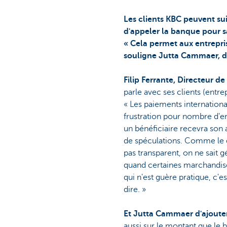
Les clients KBC peuvent sui
d'appeler la banque pour s
« Cela permet aux entrepris
souligne Jutta Cammaer, d
Filip Ferrante, Directeur 
parle avec ses clients (entre
« Les paiements internation
frustration pour nombre d'en
un bénéficiaire recevra son a
de spéculations. Comme le d
pas transparent, on ne sait 
quand certaines marchandis
qui n'est guère pratique, c'e
dire. »
Et Jutta Cammaer d'ajoute
aussi sur le montant que le b