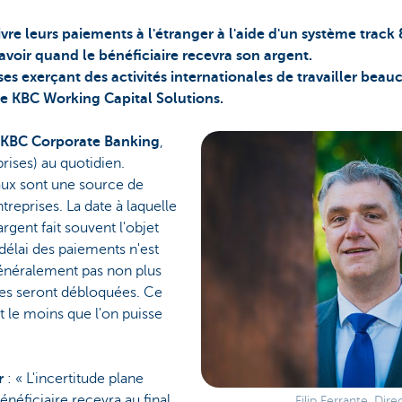
vre leurs paiements à l'étranger à l'aide d'un système track 
avoir quand le bénéficiaire recevra son argent.
es exerçant des activités internationales de travailler bea
e KBC Working Capital Solutions.
de KBC Corporate Banking
,
prises) au quotidien.
aux sont une source de
treprises. La date à laquelle
rgent fait souvent l'objet
élai des paiements n'est
généralement pas non plus
es seront débloquées. Ce
st le moins que l'on puisse
r
: « L'incertitude plane
énéficiaire recevra au final.
Filip Ferrante, Di