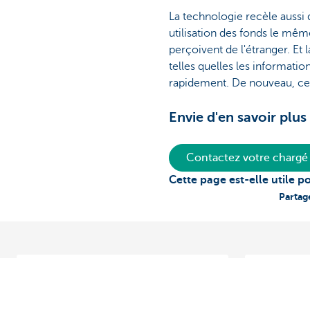
La technologie recèle aussi d
utilisation des fonds le même
perçoivent de l'étranger. Et
telles quelles les informatio
rapidement. De nouveau, cel
Envie d'en savoir plus
Contactez votre chargé 
Cette page est-elle utile p
Partag
Van der Erve
Faire des a
Afin de servir les plus grands
KBC Nederl