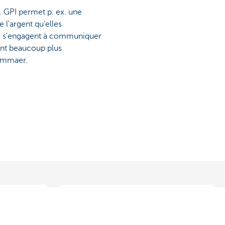
r. GPI permet p. ex. une
 l'argent qu'elles
 GPI s'engagent à communiquer
ment beaucoup plus
Cammaer.
Développer une relation de
confiance avec un partenaire
commercial