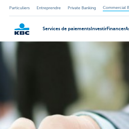
Commercial B
Particuliers
Entreprendre
Private Banking
Services de paiements
Investir
Financer
A
KBC