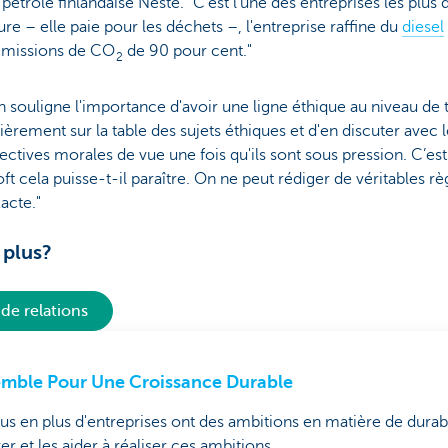
 pétrole finlandaise Neste. "C'est l'une des entreprises les plus
ture – elle paie pour les déchets –, l'entreprise raffine du
diesel
 émissions de CO
de 90 pour cent."
2
 souligne l'importance d'avoir une ligne éthique au niveau de to
lièrement sur la table des sujets éthiques et d'en discuter ave
rectives morales de vue une fois qu'ils sont sous pression. C’e
oft cela puisse-t-il paraître. On ne peut rédiger de véritables rè
acte."
 plus?
de relations
mble Pour Une Croissance Durable
us en plus d'entreprises ont des ambitions en matière de durabi
rer et les aider à réaliser ces ambitions.