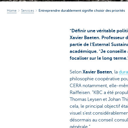
Home
Services
Entreprendre durablement signifie choisir des priorités
"Définir une véritable poli
Xavier Baeten. Professeur d
partie de l'External Susta
académique. "Je conseille a
focaliser sur le long terme.
Selon
Xavier Baeten
, la
dura
philosophie coopérative pour
CERA notamment, elle-même d
Raiffeisen. "KBC a été propu
Thomas Leysen et Johan Thijs
cela, le principal objectif 
visuel s'est considérablement
désormais au conseil consulta
générale."