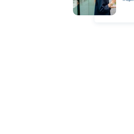
Cette page est-elle utile p
Partag
5 mythes over duurzaam beleggen
Ook buurt
draagt bij
Duurzaam beleggen zit in de lift. Toch
Coöperatie
doen er nog steeds heel wat mythes
windparke
de ronde over deze beleggingsvorm.
Lees meer.