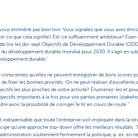
e vous emmène pas bien loin. Vous signalez que vous avez ém
-ce que cela signifie? Est-ce suffisamment ambitieux? Fixer de
s de lire les dix-sept Objectifs de Développement Durable (ODD
u développement durable mondial pour 2030. Il s'agit en subs
eloppement durable.'
e conscientes qu'elles ne peuvent enregistrer de bons scores 
de fixer les bonnes priorités. On ne peut réaliser d'excellents 
ectifs les plus proches de votre activité? Énumérez-les et pou
bjectifs importants à la fois pour vos parties prenantes (stakeh
re avoir la possibilité de corriger le tir en cours de route."
t indispensable que toute l'entreprise soit impliquée dans la stra
pe qu'une approche top-down offre les meilleurs résultats. "Il
dministration soutiennent fermement la politique, p. ex. en n