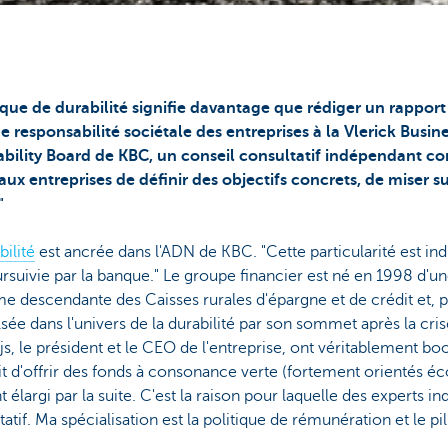
tique de durabilité signifie davantage que rédiger un rappo
e responsabilité sociétale des entreprises à la Vlerick Busin
inability Board de KBC, un conseil consultatif indépendant
ux entreprises de définir des objectifs concrets, de miser su
"
bilité
est ancrée dans l'ADN de KBC. "Cette particularité est ind
suivie par la banque." Le groupe financier est né en 1998 d'u
escendante des Caisses rurales d'épargne et de crédit et, pl
lsée dans l'univers de la durabilité par son sommet après la cri
, le président et le CEO de l'entreprise, ont véritablement bo
était d'offrir des fonds à consonance verte (fortement orientés
 élargi par la suite. C'est la raison pour laquelle des experts 
tif. Ma spécialisation est la politique de rémunération et le pi