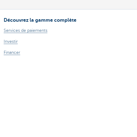
Découvrez la gamme complète
Services de paiements
Investir
Financer
Assurer
Personnel
Mobilité
Des questions?
Trouvez un gestionnaire de relations près de chez vous
Contactez-nous
Une plainte ou des suggestions?