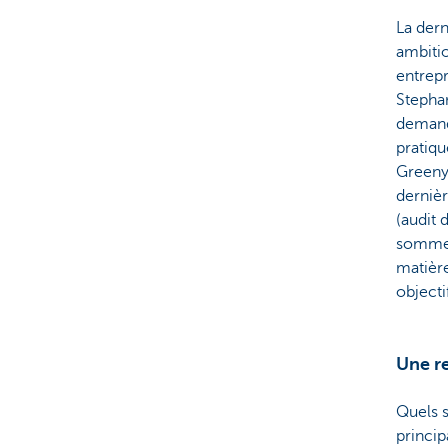
La dern
ambitio
entrepr
Stephan
demando
pratiqu
Greenya
derniè
(audit 
sommes
matière
objectif
Une r
Quels s
princi