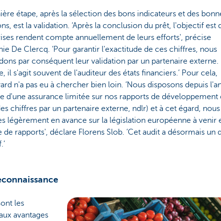
ière étape, après la sélection des bons indicateurs et des bonn
ns, est la validation. ‘Après la conclusion du prêt, l'objectif est 
ises rendent compte annuellement de leurs efforts', précise
ie De Clercq. ‘Pour garantir l'exactitude de ces chiffres, nous
ns par conséquent leur validation par un partenaire externe. 
e, il s'agit souvent de l'auditeur des états financiers.’ Pour cela,
rd n'a pas eu à chercher bien loin. ‘Nous disposons depuis l'a
re d'une assurance limitée sur nos rapports de développement 
des chiffres par un partenaire externe, ndlr) et à cet égard, nous
 légèrement en avance sur la législation européenne à venir 
 de rapports', déclare Florens Slob. ‘Cet audit a désormais un
.’
econnaissance
ont les
paux avantages