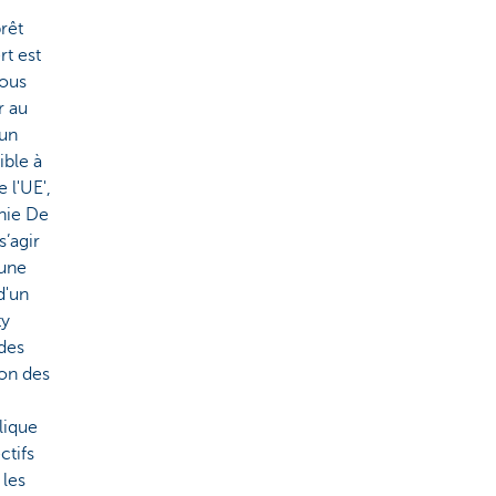
rêt
rt est
vous
r au
’un
ible à
 l'UE',
nie De
s’agir
’une
d'un
ty
 des
ion des
lique
ctifs
 les