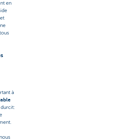
ent en
side
jet
une
 tous
es
rtant à
rable
 durcit:
e
ement.
 nous