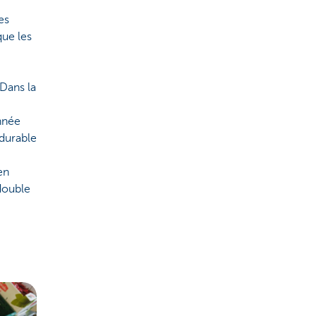
es
que les
Dans la
nnée
durable
en
 double