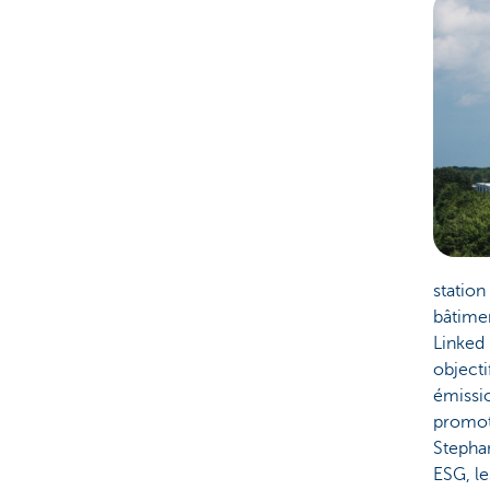
station
bâtimen
Linked 
objecti
émissio
promoti
Stephan
ESG, le