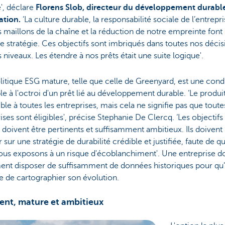
', déclare
Florens Slob, directeur du développement durable
ation.
‘La culture durable, la responsabilité sociale de l’entrepr
s maillons de la chaîne et la réduction de notre empreinte font 
e stratégie. Ces objectifs sont imbriqués dans toutes nos décis
s niveaux. Les étendre à nos prêts était une suite logique'.
itique ESG mature, telle que celle de Greenyard, est une cond
le à l'octroi d'un prêt lié au développement durable. ‘Le produit
ble à toutes les entreprises, mais cela ne signifie pas que toute
ises sont éligibles', précise Stephanie De Clercq. ‘Les objectifs
 doivent être pertinents et suffisamment ambitieux. Ils doivent
 sur une stratégie de durabilité crédible et justifiée, faute de q
ous exposons à un risque d'écoblanchiment'. Une entreprise do
nt disposer de suffisamment de données historiques pour qu’i
e de cartographier son évolution.
ent, mature et ambitieux