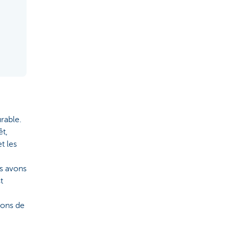
rable.
êt,
t les
us avons
t
lons de