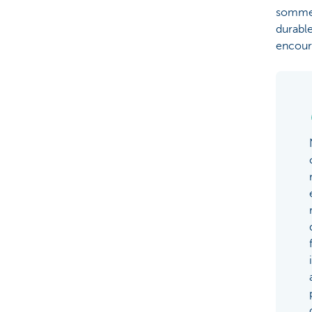
sommes 
durable
encoura