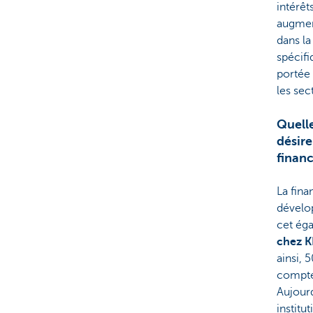
intérêt
augment
dans la
spécifi
portée 
les sec
Quelle
désire
finan
La fina
dévelo
cet ég
chez K
ainsi, 
compte 
Aujourd
institu