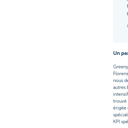
Un pa
Greenya
Florens
nous de
autres 
intensi
trouvé 
érigée 
spécial
KPI sp