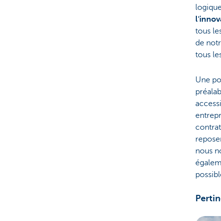
logique
l'innov
tous le
de notr
tous le
Une pol
préalab
accessi
entrepr
contrat
reposer
nous n
égaleme
possibl
Pertin