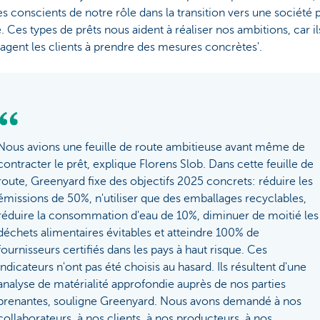
conscients de notre rôle dans la transition vers une société 
. Ces types de prêts nous aident à réaliser nos ambitions, car il
gent les clients à prendre des mesures concrètes'.
Nous avions une feuille de route ambitieuse avant même de
contracter le prêt, explique Florens Slob. Dans cette feuille de
route, Greenyard fixe des objectifs 2025 concrets: réduire les
émissions de 50%, n'utiliser que des emballages recyclables,
réduire la consommation d'eau de 10%, diminuer de moitié les
déchets alimentaires évitables et atteindre 100% de
fournisseurs certifiés dans les pays à haut risque. Ces
indicateurs n'ont pas été choisis au hasard. Ils résultent d'une
analyse de matérialité approfondie auprès de nos parties
prenantes, souligne Greenyard. Nous avons demandé à nos
collaborateurs, à nos clients, à nos producteurs, à nos