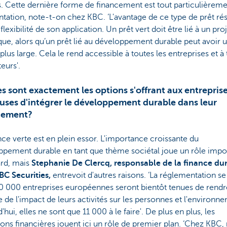
s. Cette dernière forme de financement est tout particulièrem
ation, note-t-on chez KBC. ‘L'avantage de ce type de prêt ré
 flexibilité de son application. Un prêt vert doit être lié à un pro
que, alors qu’un prêt lié au développement durable peut avoir 
plus large. Cela le rend accessible à toutes les entreprises et à
teurs'.
s sont exactement les options s'offrant aux entrepris
uses d'intégrer le développement durable dans leur
cement?
nce verte est en plein essor. L'importance croissante du
ppement durable en tant que thème sociétal joue un rôle impo
ard, mais
Stephanie De Clercq, responsable de la finance du
BC Securities,
entrevoit d'autres raisons. ‘La réglementation se
50 000 entreprises européennes seront bientôt tenues de rendr
de l'impact de leurs activités sur les personnes et l'environn
'hui, elles ne sont que 11 000 à le faire'. De plus en plus, les
tions financières jouent ici un rôle de premier plan. ‘Chez KBC,