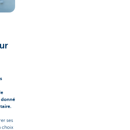
ur
s
de
a donné
aire.
er ses
n choix