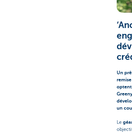
Corporate
‘An
eng
dév
créd
Un prê
remise 
optent
Greeny
dévelo
un cou
Le
géan
object