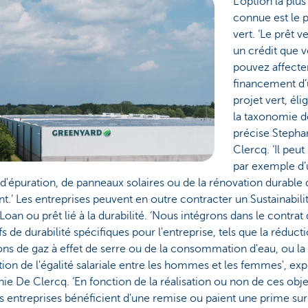
L'option la plus
connue est le p
vert. ‘Le prêt ve
un crédit que 
pouvez affecte
financement d
projet vert, élig
la taxonomie de
précise Stepha
Clercq. ‘Il peut 
par exemple d
 d'épuration, de panneaux solaires ou de la rénovation durable 
t.’ Les entreprises peuvent en outre contracter un Sustainabili
Loan ou prêt lié à la durabilité. ‘Nous intégrons dans le contrat
fs de durabilité spécifiques pour l'entreprise, tels que la réduct
ns de gaz à effet de serre ou de la consommation d'eau, ou la
on de l'égalité salariale entre les hommes et les femmes', exp
ie De Clercq. ‘En fonction de la réalisation ou non de ces obje
s entreprises bénéficient d'une remise ou paient une prime sur