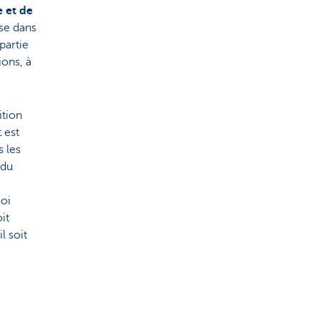
 et de
ise dans
partie
ions, à
ition
 est
s les
 du
uoi
it
l soit