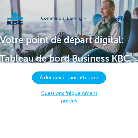
Commercial Banking
menu
KBC
Votre point de départ digital:
Tableau de bord Business KBC
À découvrir sans attendre
Corporate
Questions fréquemment
posées