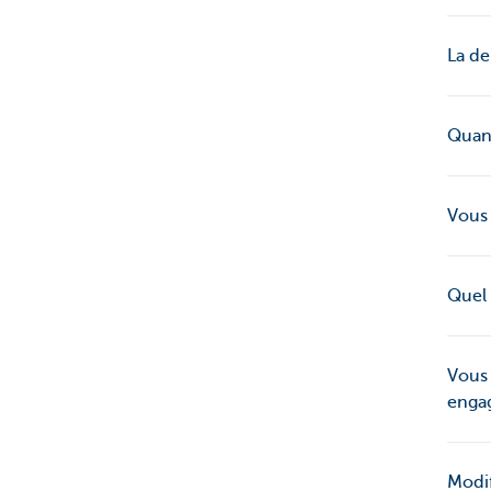
La de
Quand
Vous 
Quel 
Vous 
engag
Modif