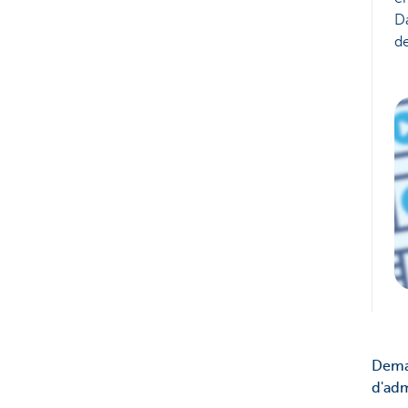
D
d
Dema
d'adm