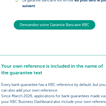
La garantie bancaire est émise
au plus tard le j
suivant
.
Demandez votre Garantie Bancaire KBC
Your own reference is included in the name of
the guarantee text
Every bank guarantee has a KBC reference by default, but you
can also add your own reference.
Since March 2026, applications for bank guarantees made via
your KBC Business Dashboard also include your own referen