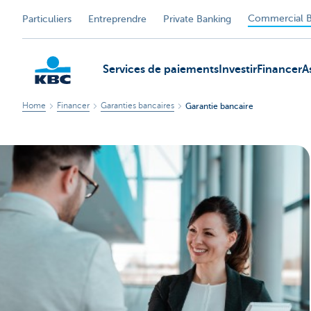
Commercial B
Particuliers
Entreprendre
Private Banking
Services de paiements
Investir
Financer
A
Home
Financer
Garanties bancaires
Garantie bancaire
KBC