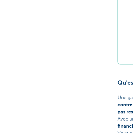
Qu'es
Une gar
contre
pas re
Avec un
financ