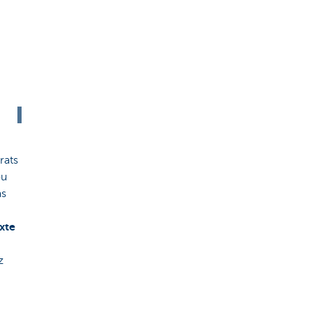
rats
ou
as
xte
z