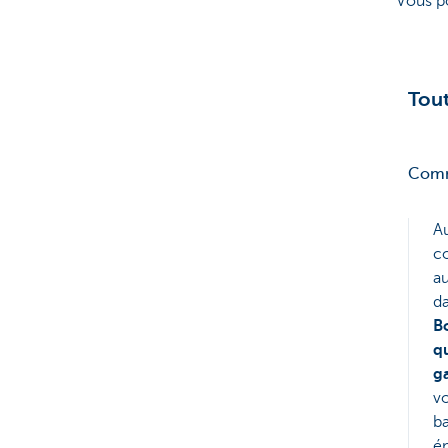
Vous po
Tout
Comm
A
co
au
d
Bo
q
g
v
ba
é