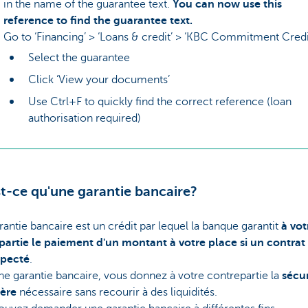
in the name of the guarantee text.
You can now use this
reference to find the guarantee text.
Go to ‘Financing’ > ‘Loans & credit’ > ‘KBC Commitment Credit
Select the guarantee
Click ‘View your documents’
Use Ctrl+F to quickly find the correct reference (loan
authorisation required)
t-ce qu'une garantie bancaire?
antie bancaire est un crédit par lequel la banque garantit
à vot
partie le paiement d'un montant à votre place si un contrat 
specté
.
e garantie bancaire, vous donnez à votre contrepartie la
sécur
ière
nécessaire sans recourir à des liquidités.