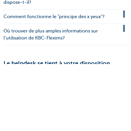
dispose-t-il?
Comment fonctionne le "principe des x yeux"?
Où trouver de plus amples informations sur
l’utilisation de KBC-Flexims?
Le helpdesk se tient à votre disposition
D’autres questions concernant nos applications
numériques? N’hésitez pas à contacter les collaborateurs
de notre helpdesk.
Contactez le helpdesk