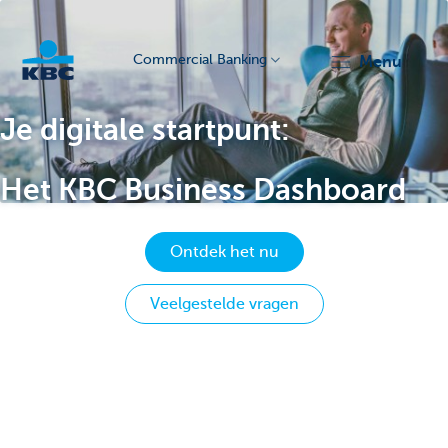
Commercial Banking
menu
KBC
Je digitale startpunt:
Het KBC Business Dashboard
Ontdek het nu
Corporate
Veelgestelde vragen