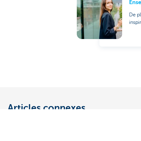
Ense
De pl
inspi
Articles connexes
Découvrez la gamme complète
Des question