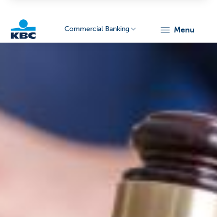
Commercial Banking
menu
KBC
Corporate