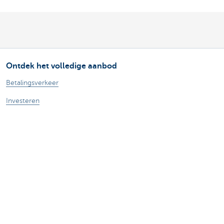
Ontdek het volledige aanbod
Betalingsverkeer
Investeren
Financieren
Verzekeren
Personeel
Mobiliteit
Vragen?
Vind een relatiebeheerder in je buurt