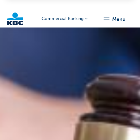
Commercial Banking
menu
KBC
Corporate