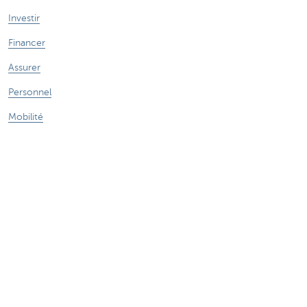
Investir
Financer
Assurer
Personnel
Mobilité
Des questions?
Trouvez un gestionnaire de relations près de chez vous
Contactez-nous
Une plainte ou des suggestions?
À propos de nous
Commercial Banking
Le groupe KBC