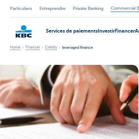
Commercial B
Particuliers
Entreprendre
Private Banking
Services de paiements
Investir
Financer
A
Home
Financer
Crédits
leveraged finance
KBC