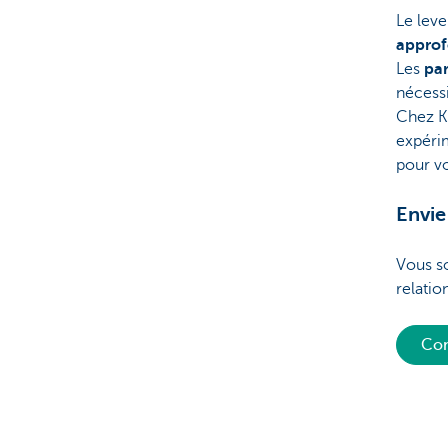
Le leve
approfo
Les
par
nécessi
Chez K
expérim
pour vo
Envie
Vous so
relatio
Con