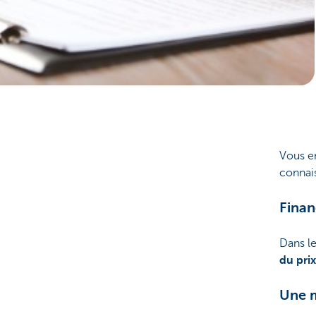
Corporate
Vous en
connai
Finan
Dans le
du pri
Une m