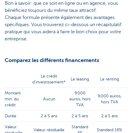
Bon à savoir: que ce soit en ligne ou en agence, vous
bénéficiez toujours du même taux attractif.
Chaque formule présente également des avantages
spécifiques. Vous trouverez ci-dessous un récapitulatif
pratique qui vous aidera à faire le bon choix pour votre
entreprise.
Comparez les différents financements
Le crédit
Le leasing
Le renting
d'investissement*
Montant
9.000
9.000 euros,
min. du
Aucun
euros, hors
hors TVA
crédit
TVA
Durée
2 à 5 ans
2 à 5 ans
2 à 5 ans
Valeur
Standard
Valeur résiduelle
Standard 16%
résiduelle
4%