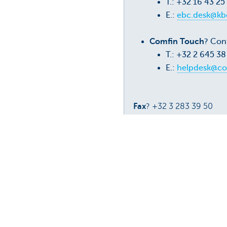
T.: +32 16 43 2
E.:
ebc.desk@kb
Comfin Touch
? Con
T.: +32 2 645 3
E.:
helpdesk@co
Fax
? +32 3 283 39 50
Cette page est-elle utile p
Partag
ComFin Touch
Mandats él
et pratiqu
Optimisez votre fonds de roulement