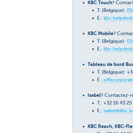
KBC Touch
? Contac
T. (Belgique):
01
E.:
kbc.helpdes
KBC Mobile
? Contac
T. (Belgique):
01
E.:
kbc.helpdes
Tableau de bord Bus
T. (Belgique): 
E.:
o4bcorporat
Isabel
? Contactez-n
T.: +32 16 43 2
E.:
isabel@kbc.b
KBC Reach, KBC-Fle