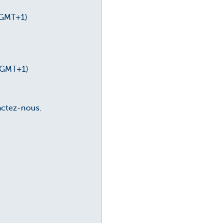
 GMT+1)
0 GMT+1)
actez-nous.