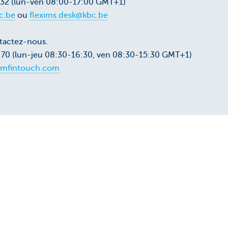
5 32 (lun-ven 08:00-17:00 GMT+1)
c.be
ou
flexims.desk@kbc.be
tactez-nous.
8 70 (lun-jeu 08:30-16:30, ven 08:30-15:30 GMT+1)
mfintouch.com
our vous?
Oui
Non
ez cette page
ectroniques: rapides, sûrs
es