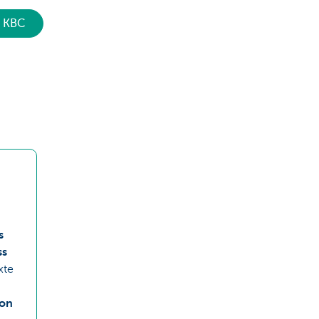
s KBC
s
ss
xte
ion