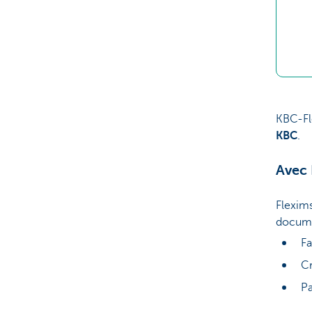
KBC-Fl
KBC
.
Avec 
Flexim
docume
Fa
Cr
Pa