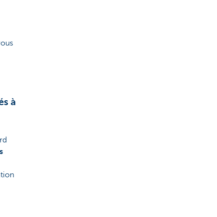
vous
és à
rd
s
tion