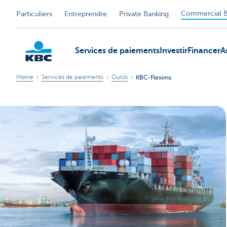
Commercial B
Particuliers
Entreprendre
Private Banking
Services de paiements
Investir
Financer
A
Home
Services de paiements
Outils
KBC-Flexims
KBC