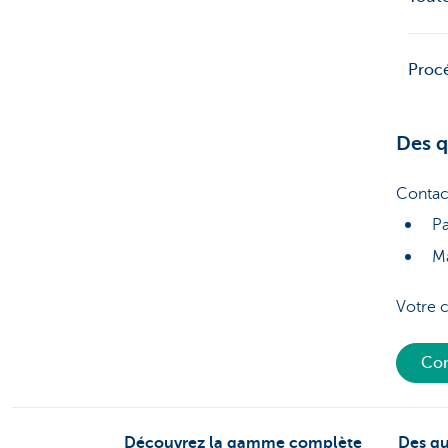
Procé
Des q
Contac
Pa
Ma
Votre c
Con
Découvrez la gamme complète
Des qu