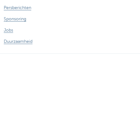
Persberichten
Sponsoring
Jobs
Duurzaamheid
Sitemap
Juridische Informatie
Over KBC
Jobs
Persberichten
Responsible disclosure
Toegankelijkheid