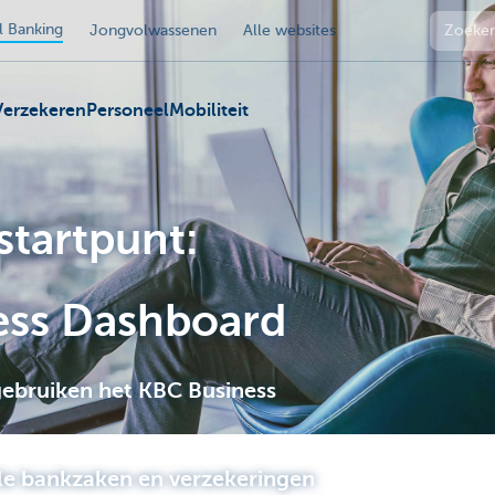
 Banking
Jongvolwassenen
Alle websites
Verzekeren
Personeel
Mobiliteit
 startpunt:
ess Dashboard
gebruiken het KBC Business
lle bankzaken en verzekeringen