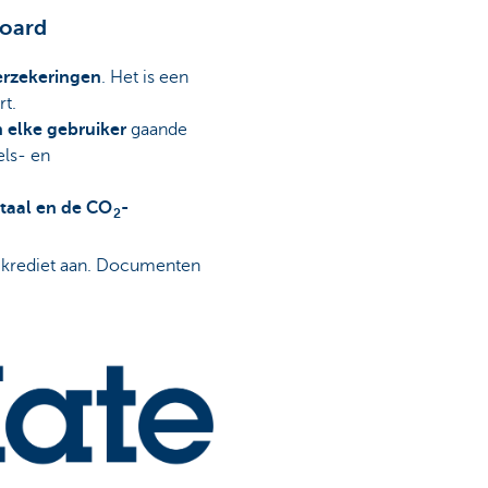
board
verzekeringen
. Het is een
aart.
 elke gebruiker
gaande
els- en
itaal en de CO
-
2
en krediet aan. Documenten