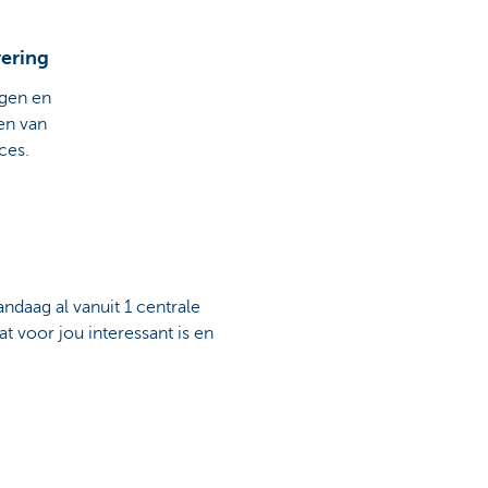
rering
gen en
en van
ces.
andaag al vanuit 1 centrale
 voor jou interessant is en