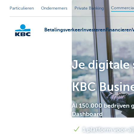
Commercial
Particulieren
Ondernemers
Private Banking
Betalingsverkeer
Investeren
Financieren
Je digitale
KBC
KBC Busin
Al 150.000 bedrijven 
Dashboard
1 platform voor a