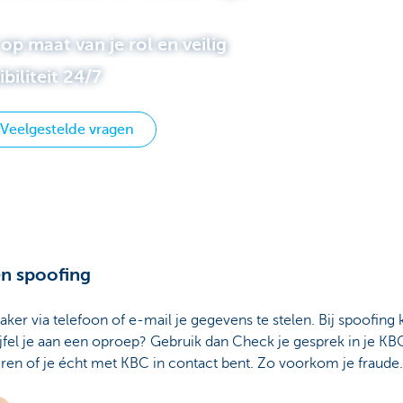
op maat van je rol en veilig
biliteit 24/7
Veelgestelde vragen
en spoofing
ker via telefoon of e-mail je gegevens te stelen. Bij spoofing k
 Twijfel je aan een oproep? Gebruik dan Check je gesprek in je 
ren of je écht met KBC in contact bent. Zo voorkom je fraude.