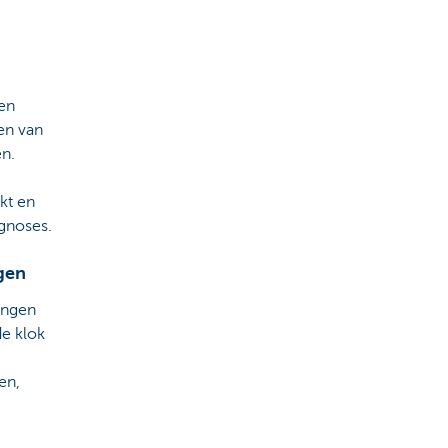
a
en
en van
en.
e
kt en
gnoses.
gen
ingen
de klok
en,