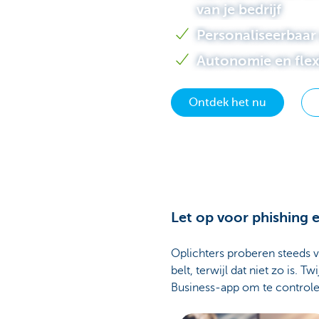
van je bedrijf
Corporate
Personaliseerbaar 
Autonomie en flexi
Ontdek het nu
Let op voor phishing 
Oplichters proberen steeds va
belt, terwijl dat niet zo is.
Business-app om te controle