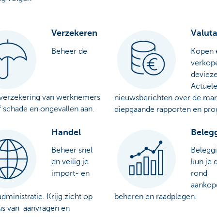
.
Verzekeren
Valut
Beheer de
Kopen 
verkop
deviez
Actuel
verzekering van werknemers
nieuwsberichten over de mar
f schade en ongevallen aan.
diepgaande rapporten en pro
Handel
Beleg
Beheer snel
Belegg
en veilig je
kun je 
import- en
rond
aankop
dministratie. Krijg zicht op
beheren en raadplegen.
tus van aanvragen en