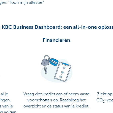
en: “Toon mijn attesten”
 KBC Business Dashboard: een all-in-one oplos
Financieren
al je
Vraag vlot krediet aan of neem vaste
Zicht op
ingen,
voorschotten op. Raadpleeg het
CO
-voe
2
s van je
overzicht en de status van je krediet.
ing volgen