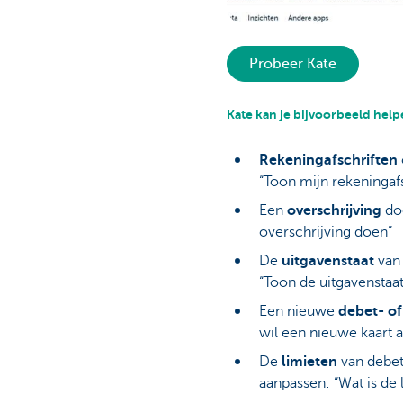
Probeer Kate
Kate kan je bijvoorbeeld help
Rekeningafschriften
“Toon mijn rekeningafs
Een
overschrijving
doe
overschrijving doen”
De
uitgavenstaat
van
“Toon de uitgavenstaat
Een nieuwe
debet- of
wil een nieuwe kaart 
De
limieten
van debet
aanpassen: “Wat is de 