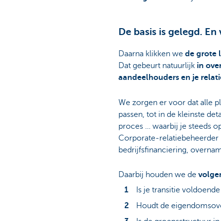
De basis is gelegd. En
Daarna klikken we
de grote l
Dat gebeurt natuurlijk
in ove
aandeelhouders en je relat
We zorgen er voor dat alle pl
passen, tot in de kleinste deta
proces … waarbij je steeds o
Corporate-relatiebeheerder k
bedrijfsfinanciering, overnam
Daarbij houden we de
volge
Is je transitie voldoen
Houdt de eigendomsove