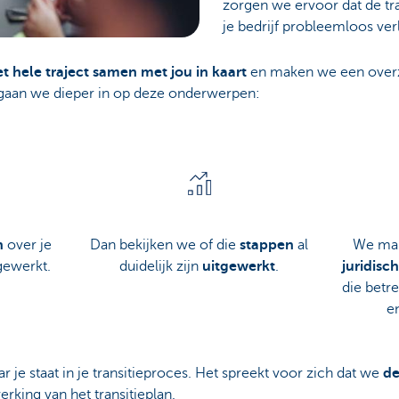
zorgen we ervoor dat de tran
je bedrijf probleemloos ver
et hele traject samen met jou in kaart
en maken we een overzi
 gaan we dieper in op deze onderwerpen:
n
over je
Dan bekijken we of die
stappen
al
We mak
tgewerkt.
duidelijk zijn
uitgewerkt
.
juridisc
die betr
e
je staat in je transitieproces. Het spreekt voor zich dat we
de
erking van het transitieplan.