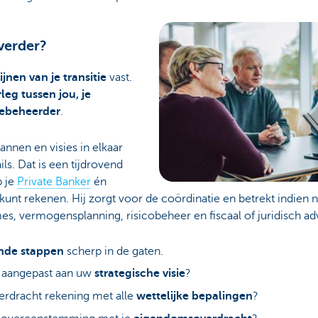
 verder?
ijnen van je transitie
vast.
rleg tussen jou, je
iebeheerder
.
annen en visies in elkaar
ils. Dat is een tijdrovend
p je
Private Banker
én
unt rekenen. Hij zorgt voor de coördinatie en betrekt indien 
es, vermogensplanning, risicobeheer en fiscaal of juridisch ad
nde stappen
scherp in de gaten.
de aangepast aan uw
strategische visie
?
rdracht rekening met alle
wettelijke bepalingen
?