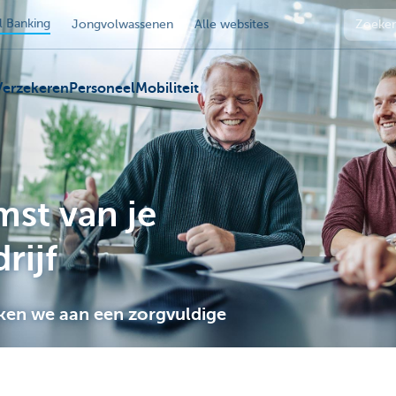
 Banking
Jongvolwassenen
Alle websites
Verzekeren
Personeel
Mobiliteit
st van je
rijf
ken we aan een zorgvuldige