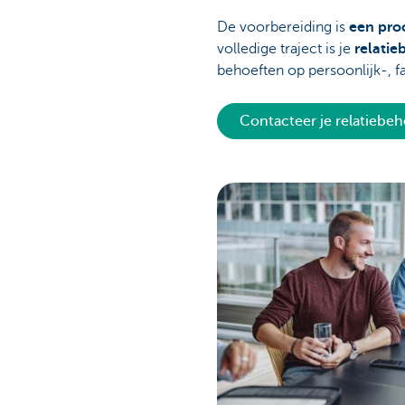
De voorbereiding is
een pro
volledige traject is je
relati
behoeften op persoonlijk-, fa
Contacteer je relatiebe