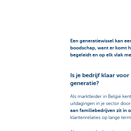
Corporate
Een generatiewissel kan een 
boodschap, want er komt hee
begeleidt en op elk vlak m
Is je bedrijf klaar voo
generatie?
Als marktleider in België ken
uitdagingen in je sector doo
aan familiebedrijven zit in
klantenrelaties op lange term