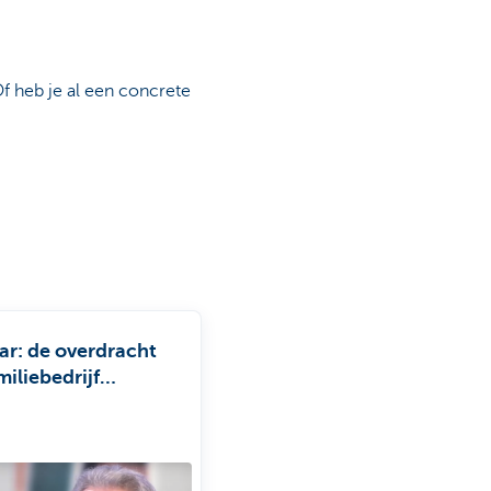
Of heb je al een concrete
r: de overdracht
miliebedrijf
utte Safety Int