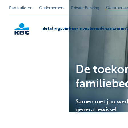
Commercial
Particulieren
Ondernemers
Private Banking
Betalingsverkeer
Investeren
Financieren
KBC
De toekom
familiebed
Samen met jou wer
generatiewissel