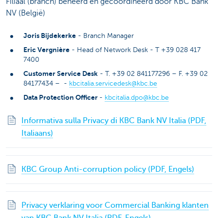
Filiaal (branch) beheerd en gecoördineerd door KBC Bank
NV (België)
Joris Bijdekerke
- Branch Manager
Eric Vergnière
- Head of Network Desk - T +39 028 417
7400
Customer Service Desk
- T. +39 02 841177296 – F. +39 02
84177434 – -
kbcitalia.servicedesk@kbc.be
Data Protection Officer
-
kbcitalia.dpo@kbc.be
Informativa sulla Privacy di KBC Bank NV Italia (PDF,
Italiaans)
KBC Group Anti-corruption policy (PDF, Engels)
Privacy verklaring voor Commercial Banking klanten