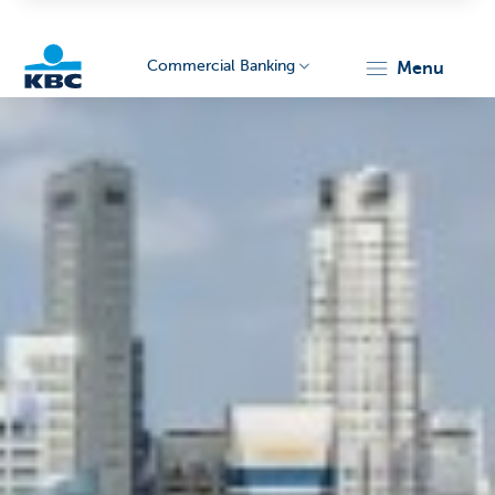
Commercial Banking
menu
KBC
Corporate