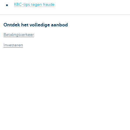
KBC-tips tegen fraude
Ontdek het volledige aanbod
Betalingsverkeer
Investeren
Financieren
Verzekeren
Personeel
Mobiliteit
Vragen?
Vind een relatiebeheerder in je buurt
Contacteer ons