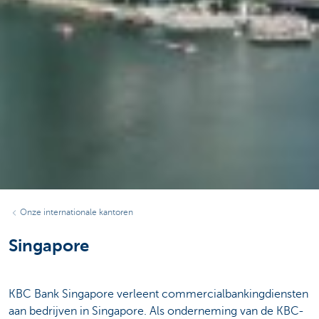
Onze internationale kantoren
Singapore
KBC Bank Singapore verleent commercialbankingdiensten
aan bedrijven in Singapore. Als onderneming van de KBC-