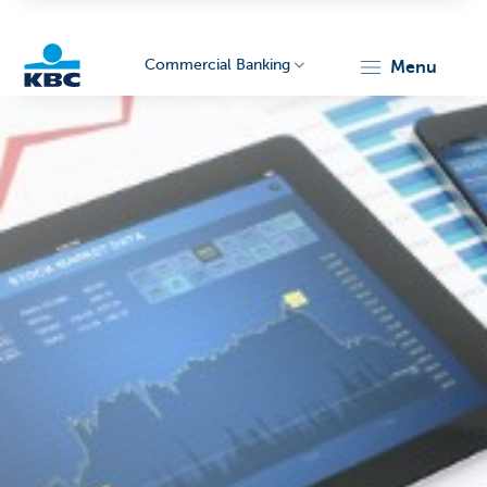
Commercial Banking
menu
KBC
Corporate