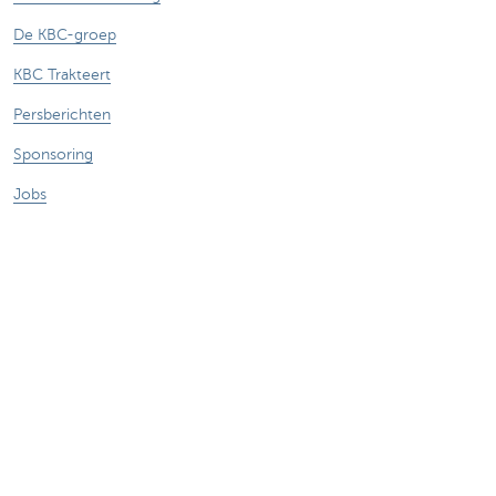
De KBC-groep
KBC Trakteert
Persberichten
Sponsoring
Jobs
Duurzaamheid
Sitemap
Juridische Informatie
Over KBC
Jobs
Persberichten
Responsible disclosure