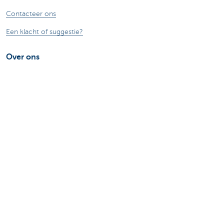
Contacteer ons
Een klacht of suggestie?
Over ons
Commercial Banking
De KBC-groep
KBC Trakteert
Persberichten
Sponsoring
Jobs
Duurzaamheid