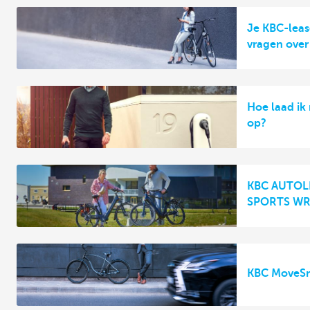
Je KBC-leas
vragen over
Hoe laad ik
op?
KBC AUTOLE
SPORTS WR
KBC MoveS