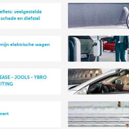
efiets: veelgestelde
 schade en diefstal
 mijn elektrische wagen
ASE - JOOLS - YBRO
ITING
mart