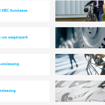
nd KBC Autolease
 en uw wagenpark
autoleasing
tsleasing