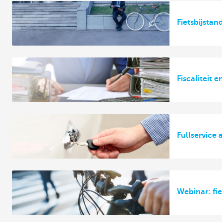
Fietsbijsta
Fiscaliteit
Fullservice 
Webinar: fie