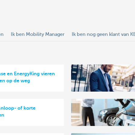
en
Ik ben Mobility Manager
Ik ben nog geen klant van K
se en EnergyKing vieren
sen op de weg
nloop- of korte
en