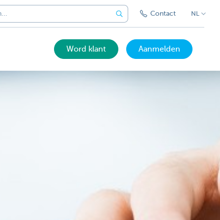
Contact
NL
Word klant
Aanmelden