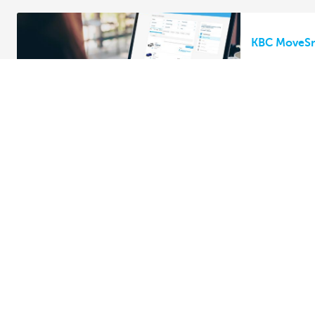
KBC MoveSm
Kortetermi
Wat is de la
elektrische
Olympus Mo