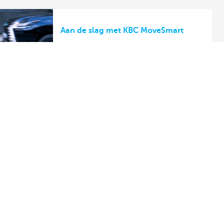
Aan de slag met KBC MoveSmart
Krëfel gaat voor duurzame
bedrijfsprocessen
Laat ons weten hoe je je fiets inlevert
Onderhoud van je KBC-leasefiets