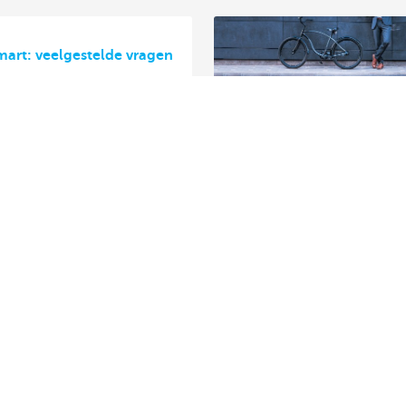
art: veelgestelde vragen
jnhuur en aanloopwagens
adsnelheid van je
 wagen?
bility