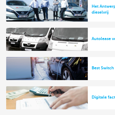
Het Antwerp
dieselvrij
Autolease v
Best Switch
Digitale fac