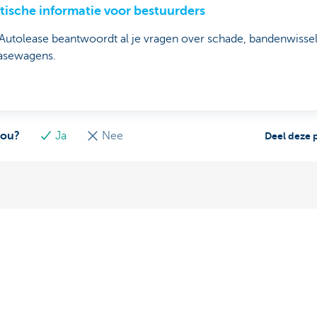
tische informatie voor bestuurders
utolease beantwoordt al je vragen over schade, bandenwissel
easewagens.
jou?
Ja
Nee
Deel deze 
Over ons
ebeheerder in je buurt
Commercial Banking
De KBC-groep
uggestie?
KBC Trakteert