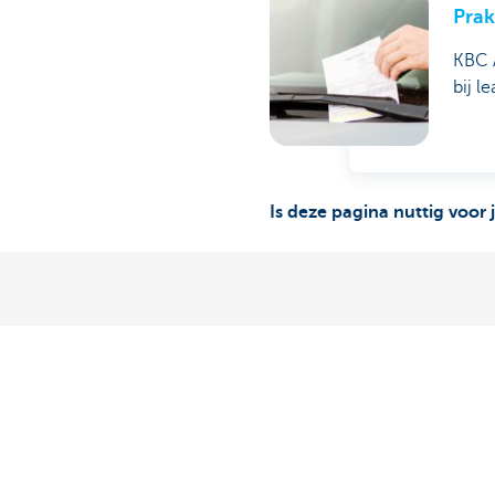
Prak
KBC A
bij l
Is deze pagina nuttig voor 
Ontdek het volledige aanbod
Vragen?
Betalingsverkeer
Vind een relati
Investeren
Contacteer ons
Financieren
Een klacht of s