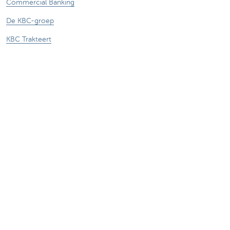
Commercial Banking
De KBC-groep
KBC Trakteert
Persberichten
Sponsoring
Jobs
Duurzaamheid
Sitemap
Juridische Informatie
Over KBC
Jobs
Persberichten