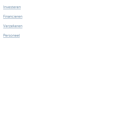
Investeren
Financieren
Verzekeren
Personeel
Mobiliteit
Vragen?
Vind een relatiebeheerder in je buurt
Contacteer ons
Een klacht of suggestie?
Over ons
Commercial Banking
De KBC-groep