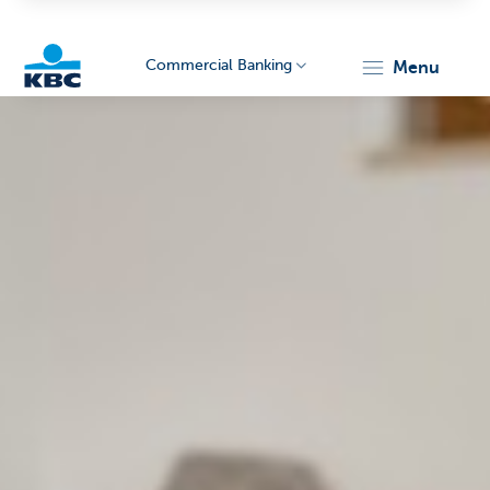
Commercial Banking
menu
KBC
Corporate