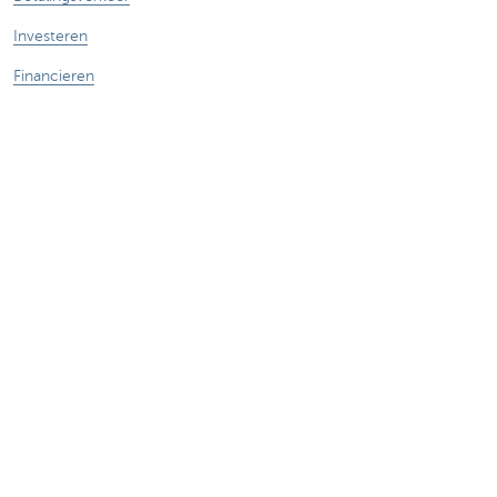
Investeren
Financieren
Verzekeren
Personeel
Mobiliteit
Vragen?
Vind een relatiebeheerder in je buurt
Contacteer ons
Een klacht of suggestie?
Over ons
Commercial Banking