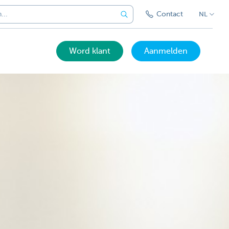
Contact
NL
Word klant
Aanmelden