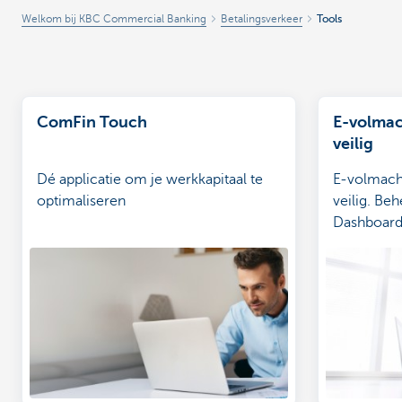
Welkom bij KBC Commercial Banking
Betalingsverkeer
Tools
ComFin Touch
E-volmac
veilig
Dé applicatie om je werkkapitaal te
E-volmacht
optimaliseren
veilig. Be
Dashboar