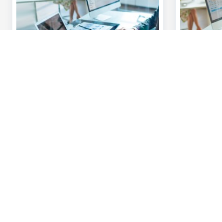
KBC-Flexims FAQ
KBC Busi
gebruike
Heb je vragen over het KBC-Flexims?
Stappenpl
Ontdek de antwoorden op
veelgestelde vragen.