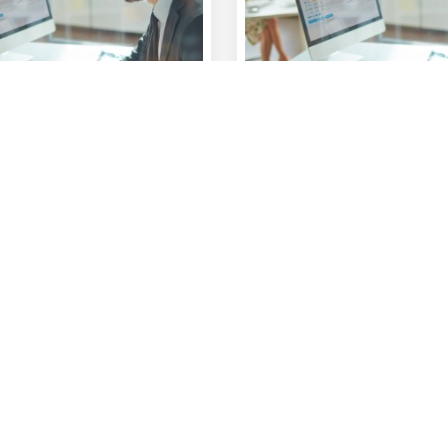
ness Dashboard:
Systeemvereisten
r verwijderen
an
Verhoog uw gebruiksgema
snelheid bij het online ban
te voldoen aan de systeemv