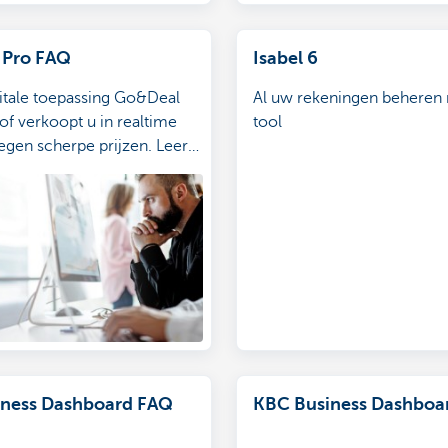
 Pro FAQ
Isabel 6
itale toepassing Go&Deal
Al uw rekeningen beheren
of verkoopt u in realtime
tool
egen scherpe prijzen. Leer
e de toepassing gebruikt.
het antwoord op enkele
de vragen.
ness Dashboard FAQ
KBC Business Dashboa