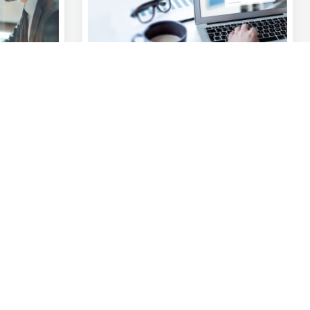
eDocumentBox
k en
Bewaar al je confirmaties van
kieren door
marktenzaaltransacties op een veilige
ereisten.
plaats met de betrouwbare
internetapplicatie eDocumentBox.