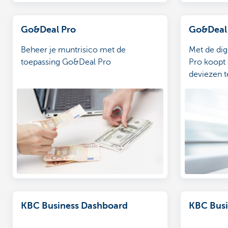
Go&Deal Pro
Go&Deal
Beheer je muntrisico met de
Met de dig
toepassing Go&Deal Pro
Pro koopt 
deviezen t
hier hoe j
Lees hier 
veelgestel
KBC Business Dashboard
KBC Busi