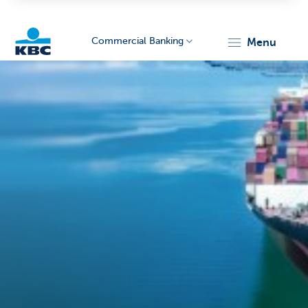
Commercial Banking
menu
KBC
Corporate