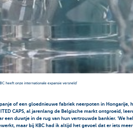
BC heeft onze internationale expansie versneld'
panje of een gloednieuwe fabriek neerpoten in Hongarije, h
NITED CAPS, al jarenlang de Belgische markt ontgroeid, leer
aar een duwtje in de rug van hun vertrouwde bankier. 'We 
kt, maar bij KBC had ik altijd het gevoel dat er iets meer 