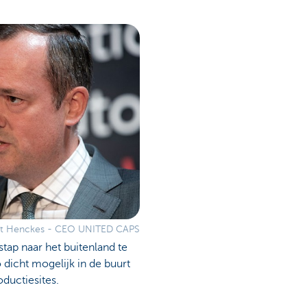
ît Henckes - CEO UNITED CAPS
tap naar het buitenland te
o dicht mogelijk in de buurt
oductiesites.