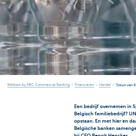
Welkom bij KBC Commercial Banking
Financieren
Handel
'Steun van K
Een bedrijf overnemen in S
Belgisch familiebedrijf? U
opstaan. En met hier en d
Belgische banken samengewer
bij CEO Benoît Henckes.