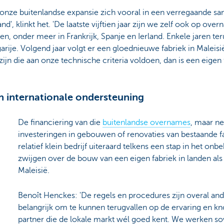
de onze buitenlandse expansie zich vooral in een verregaande 
d', klinkt het. 'De laatste vijftien jaar zijn we zelf ook op ov
en, onder meer in Frankrijk, Spanje en Ierland. Enkele jaren t
ije. Volgend jaar volgt er een gloednieuwe fabriek in Maleisië
zijn die aan onze technische criteria voldoen, dan is een eigen 
n internationale ondersteuning
De financiering van die
buitenlandse overnames
, maar ne
investeringen in gebouwen of renovaties van bestaande fa
relatief klein bedrijf uiteraard telkens een stap in het 
zwijgen over de bouw van een eigen fabriek in landen als
Maleisië.
Benoît Henckes: 'De regels en procedures zijn overal and
belangrijk om te kunnen terugvallen op de ervaring en 
partner die de lokale markt wél goed kent. We werken s