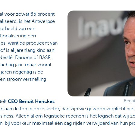
al voor zowat 85 procent
aliseerd, is het Antwerpse
orbeeld van een
ationalisering een
es, want de producent van
f is al jarenlang kind aan
 Nestlé, Danone of BASF.
tachtig jaar, maar vooral
 jaren negentig is de
 een stroomversnelling
Beno
telt
CEO Benoît Henckes
.
n aan de top in onze sector, dan zijn we gewoon verplicht die s
iness. Alleen al om logistieke redenen is het logisch dat wij z
en, bij voorkeur maximaal één dag rijden verwijderd van hun pr