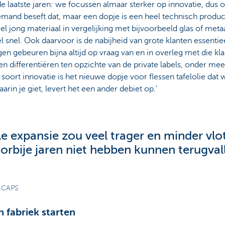
 de laatste jaren: we focussen almaar sterker op innovatie, dus
mand beseft dat, maar een dopje is een heel technisch produc
l jong materiaal in vergelijking met bijvoorbeeld glas of meta
 snel. Ook daarvoor is de nabijheid van grote klanten essenti
en gebeuren bijna altijd op vraag van en in overleg met die kl
 differentiëren ten opzichte van de private labels, onder meer
oort innovatie is het nieuwe dopje voor flessen tafelolie dat 
aarin je giet, levert het een ander debiet op.'
e expansie zou veel trager en minder vlot
rbije jaren niet hebben kunnen terugval
 CAPS
 fabriek starten