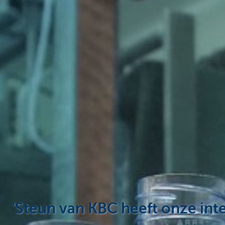
Corporate
'Steun van KBC heeft onze int