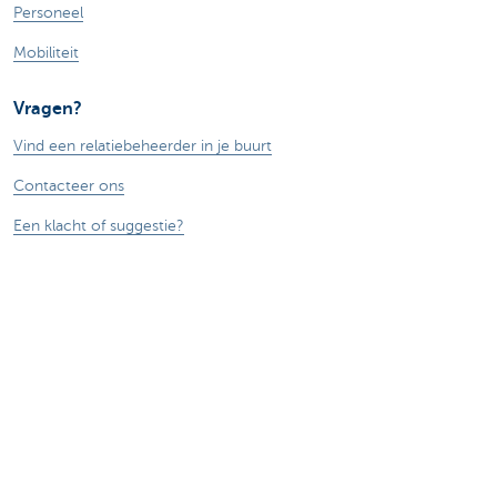
Personeel
Mobiliteit
Vragen?
Vind een relatiebeheerder in je buurt
Contacteer ons
Een klacht of suggestie?
Over ons
Commercial Banking
De KBC-groep
KBC Trakteert
Persberichten
Sponsoring