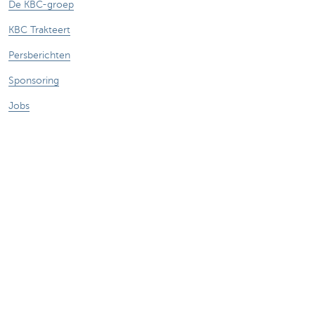
De KBC-groep
KBC Trakteert
Persberichten
Sponsoring
Jobs
Duurzaamheid
Sitemap
Juridische Informatie
Over KBC
Jobs
Persberichten
Responsible disclosure