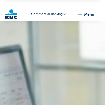
Commercial Banking
menu
KBC
Corporate