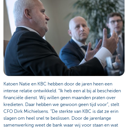
Katoen Natie en KBC hebben door de jaren heen een
intense relatie ontwikkeld. “Ik heb een al bij al bescheiden
financiële dienst. Wij willen geen maanden praten over
kredieten. Daar hebben we gewoon geen tijd voor”, stelt
CFO Dirk Michielsens. “De sterkte van KBC is dat ze erin
slagen om heel snel te beslissen. Door de jarenlange
samenwerking weet de bank waar wij voor staan en wat