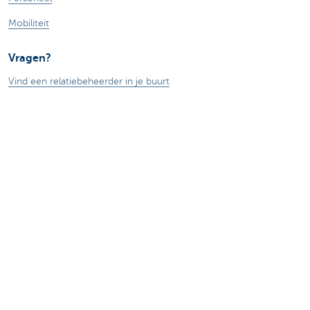
Mobiliteit
Vragen?
Vind een relatiebeheerder in je buurt
Contacteer ons
Een klacht of suggestie?
Over ons
Commercial Banking
De KBC-groep
KBC Trakteert
Persberichten
Sponsoring