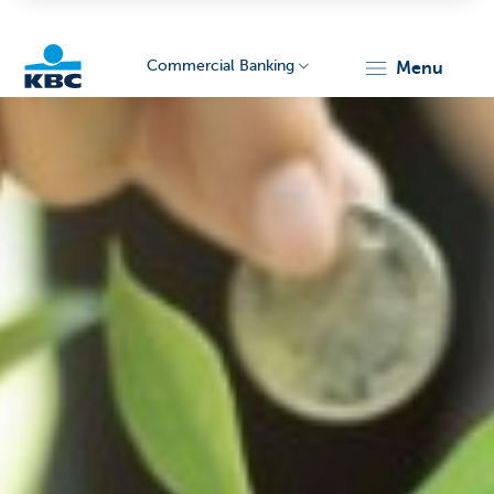
Commercial Banking
menu
KBC
Corporate