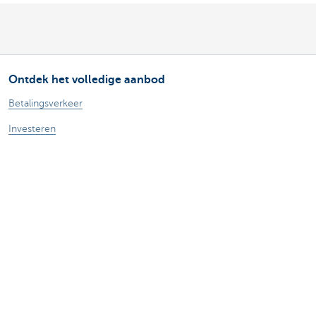
Ontdek het volledige aanbod
Betalingsverkeer
Investeren
Financieren
Verzekeren
Personeel
Mobiliteit
Vragen?
Vind een relatiebeheerder in je buurt
Contacteer ons