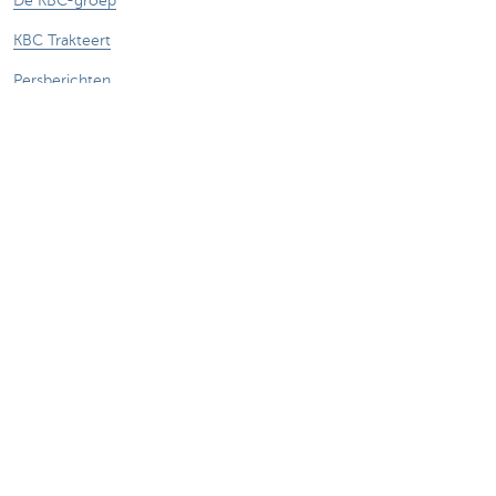
De KBC-groep
KBC Trakteert
Persberichten
Sponsoring
Jobs
Duurzaamheid
Sitemap
Juridische Informatie
Over KBC
Jobs
Persberichten
Responsible disclosure
Toegankelijkheid