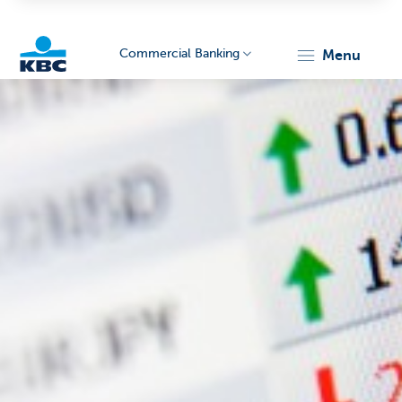
Commercial Banking
menu
KBC
Corporate