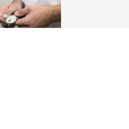
Over ons
ebeheerder in je buurt
Commercial Banking
De KBC-groep
uggestie?
KBC Trakteert
Persberichten
Sponsoring