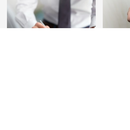
Ontdek het volledige aanbod
Vragen?
Betalingsverkeer
Vind een relati
Investeren
Contacteer ons
Financieren
Een klacht of s
Verzekeren
Personeel