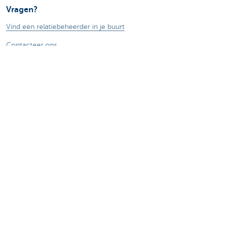
Vragen?
Vind een relatiebeheerder in je buurt
Contacteer ons
Een klacht of suggestie?
Over ons
Commercial Banking
De KBC-groep
KBC Trakteert
Persberichten
Sponsoring
Jobs
Duurzaamheid