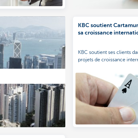
KBC soutient Cartamun
sa croissance internati
KBC soutient ses clients da
projets de croissance inter
Quels sont les points impo
Cartamundi?