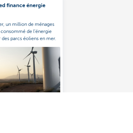
ed finance énergie
ier, un million de ménages
t consommé de l'énergie
r des parcs éoliens en mer.
s?
À propos de nous
ionnaire de relations près de
Commercial Banking