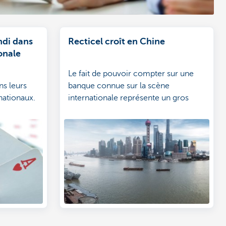
di dans
Recticel croît en Chine
onale
Le fait de pouvoir compter sur une
ns leurs
banque connue sur la scène
nationaux.
internationale représente un gros
rtants pour
avantage pour Recticel. KBC soutient
la croissance de l'entreprise en Chine
par le biais du financement local.