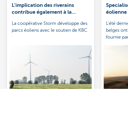
L'implication des riverains
Specialis
contribue également à la
éolienne
réalisation de projets durables
La coopérative Storm développe des
L'été dern
parcs éoliens avec le soutien de KBC
belges on
fournie pa
Découvrez la gamme complète
Des question
Services de paiements
Trouvez un gest