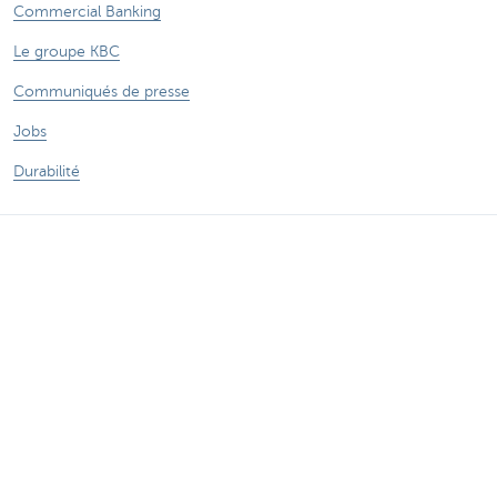
Commercial Banking
Le groupe KBC
Communiqués de presse
Jobs
Durabilité
Sitemap
Informations légales
A propos de KBC
Jobs
Communiqués de presse
Responsible disclosure
Accessibilité