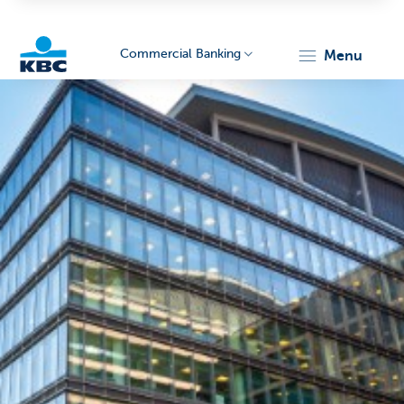
Commercial Banking
menu
KBC
Corporate