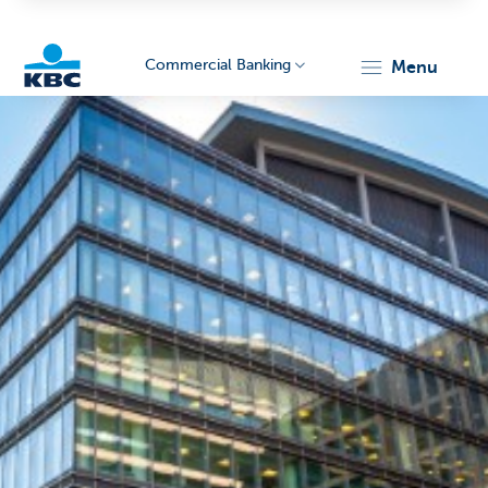
Commercial Banking
menu
KBC
Corporate