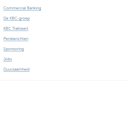
Commercial Banking
De KBC-groep
KBC Trakteert
Persberichten
Sponsoring
Jobs
Duurzaamheid
Sitemap
Juridische Informatie
Over KBC
Jobs