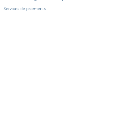
Services de paiements
Investir
Financer
Assurer
Personnel
Mobilité
Des questions?
Trouvez un gestionnaire de relations près de chez vous
Contactez-nous
Une plainte ou des suggestions?
À propos de nous