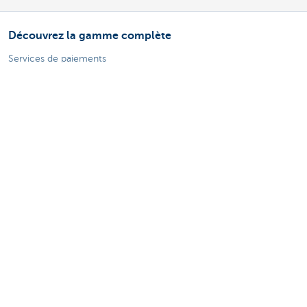
Découvrez la gamme complète
Services de paiements
Investir
Financer
Assurer
Personnel
Mobilité
Des questions?
Trouvez un gestionnaire de relations près de chez vous
Contactez-nous
Une plainte ou des suggestions?